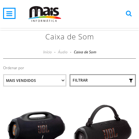
0
INÍCIO
PRODUTOS
CARRINHO
Caixa de Som
Início
-
Áudio
-
Caixa de Som
Ordenar por
FILTRAR