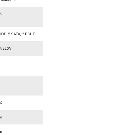
m
HDD, 5 SATA, 2 PCI-E
7/220V
X
o
o