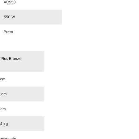
AC550
550 W
Preto
 Plus Bronze
 cm
5 cm
 cm
44 kg
rmanente