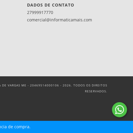
DADOS DE CONTATO
27999917770
comercial@informaticamais.com
 DE VARGAS ME - 20469514000106 - 2026. TODOS OS DIREITOS
RESERVADOS.
ncia de compra.