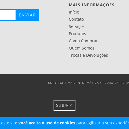
MAIS INFORMAÇÕES
Início
Contato
Serviços
Produtos
Como Comprar
Quem Somos
Trocas e Devoluções
COPYRIGHT MAIS INFORMÁTICA / PEDRO BARREIRA
SUBIR ^
 este site
você aceita o uso de cookies
para agilizar a sua experiê