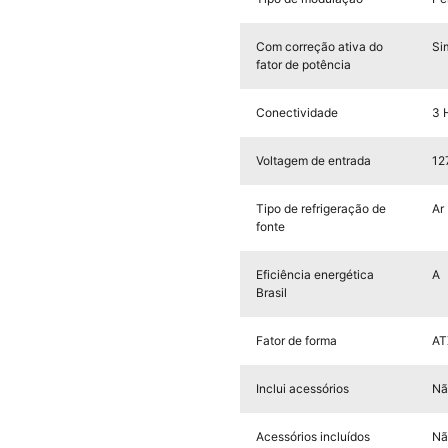
Com correção ativa do
Si
fator de potência
Conectividade
3 
Voltagem de entrada
12
Tipo de refrigeração de
Ar
fonte
Eficiência energética
A
Brasil
Fator de forma
AT
Inclui acessórios
Nã
Acessórios incluídos
Nã